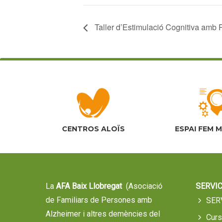
Taller d’Estimulació Cognitiva amb Re
CENTROS ALOÏS
ESPAI FEM 
La
AFA Baix Llobregat
(Asociació
SERVIC
de Familiars de Persones amb
SER
Alzheimer i altres demències del
Cur