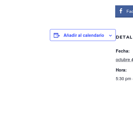
Fa
Añadir al calendario
DETAL
Fecha:
octubre 
Hora:
5:30 pm 