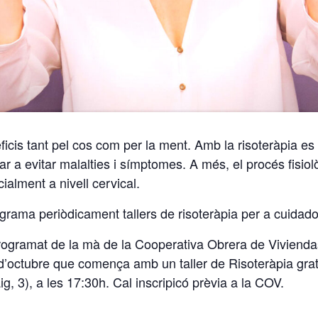
is tant pel cos com per la ment. Amb la risoteràpia es llu
r a evitar malalties i símptomes. A més, el procés fisio
cialment a nivell cervical.
grama periòdicament tallers de risoteràpia per a cuida
ogramat de la mà de la Cooperativa Obrera de Viviendas 
 d’octubre que comença amb un taller de Risoteràpia gratu
, 3), a les 17:30h. Cal inscripicó prèvia a la COV.