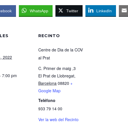
cebook
WhatsApp
Twitter
LinkedIn
LES
RECINTO
Centre de Dia de la COV
4, 2022
al Prat
C. Primer de maig ,3
- 7:00 pm
El Prat de Llobregat
,
Barcelona
08820
+
Google Map
Teléfono
933 79 14 00
Ver la web del Recinto