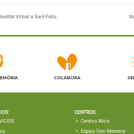
alitat Virtual a Sant Feliu.
Xe
MEMÒRIA
COLABORA
SE
IOS:
CENTROS:
VICIOS
Centros Aloïs
sos
Espais Fem Memòria