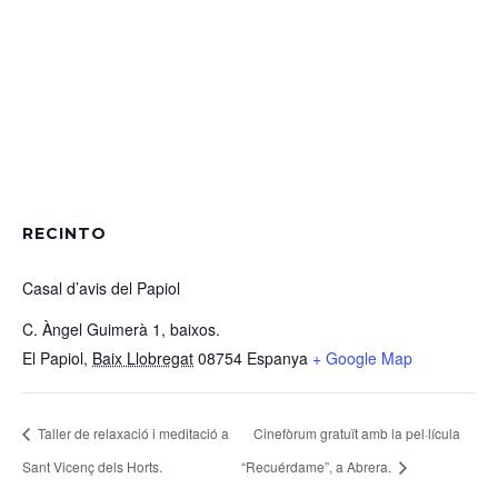
RECINTO
Casal d’avis del Papiol
C. Àngel Guimerà 1, baixos.
El Papiol
,
Baix Llobregat
08754
Espanya
+ Google Map
Taller de relaxació i meditació a
Cinefòrum gratuït amb la pel·lícula
Sant Vicenç dels Horts.
“Recuérdame”, a Abrera.