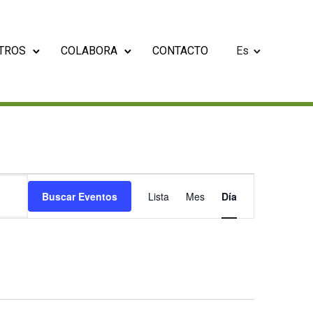
TROS
COLABORA
CONTACTO
Es
N
Buscar Eventos
Lista
Mes
Día
a
v
e