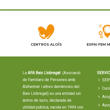
y
a
v
l
a
i
p
a
s
l
CENTROS ALOÏS
ESPAI FEM 
a
t
b
r
a
a
La
AFA Baix Llobregat
(Asociació
SERVIC
c
s
de Familiars de Persones amb
SER
l
Alzheimer i altres demències del
a
Cur
d
Baix Llobregat) es una entidad sin
v
Aco
ánimo de lucro, declarada de
e
Ayud
e
utilidad pública, nacida en 1994 con
.