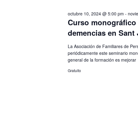
28,
l
c
g
e
octubre 10, 2024 @ 5:00 pm
-
novi
2024
e
c
Curso monográfico g
l
a
c
demencias en Sant 
a
i
p
c
o
La Asociación de Familiares de Per
a
periódicamente este seminario mono
n
i
l
general de la formación es mejorar
a
a
r
Gratuito
ó
b
f
r
e
n
a
c
c
h
d
l
a
a
.
e
v
e