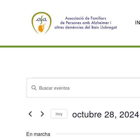
IN
Eventos
N
I
n
a
para
t
octubre 28, 2024
r
Hoy
v
octubre
o
S
d
e
e
En marcha
u