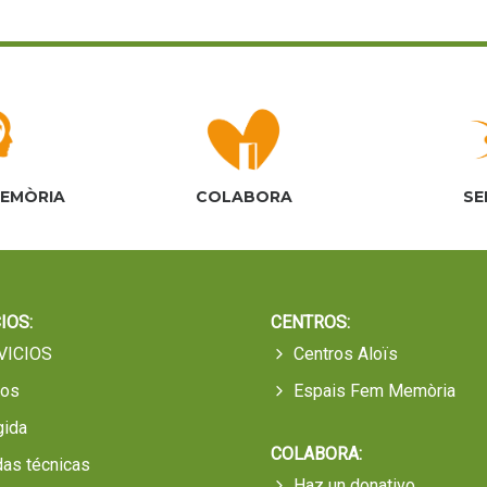
MEMÒRIA
COLABORA
SE
IOS:
CENTROS:
VICIOS
Centros Aloïs
sos
Espais Fem Memòria
gida
COLABORA:
as técnicas
Haz un donativo