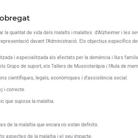
lobregat
r la qualitat de vida dels malalts i malaltes d’Alzheimer i les s
e representació davant l’Administració. Els objectius específics d
tzada i especialitzada als afectats per la demència i llurs famíli
ls Grups de suport, els Tallers de Musicoteràpia i l’Aula de memòr
ns científiques, legals, econòmiques i d’assistència social.
 i correcte.
ic que suposa la malaltia.
tes de la malaltia que encara no estan definits.
nts aspectes de la malaltia i el seu impacte.