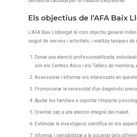
demència causada per la malaltia d’Alzheimer.
Els objectius de l’AFA Baix L
L’AFA Baix Llobregat té com objectiu general millora
seguit de serveis i activitats, i realitza tasques d
Donar una atenció professionalitzada, individuali
són els Centres Aloïs i els Tallers de memòria, e
Assessorar i informar els interessats en qüestio
Promocionar la necessitat d’un diagnòstic precoç
Ajudar les famílies a suportar l’impacte psicològ
Orientar cap a una atenció integral del malalt.
Estimular la investigació científica en els aspec
Informar i sensibilitzar a la societat dels difere