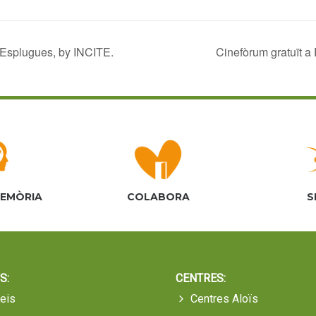
a Esplugues, by INCITE.
Cinefòrum gratuït a
MEMÒRIA
COLABORA
S
S:
CENTRES:
eis
Centres Aloïs