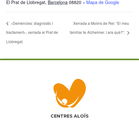
El Prat de Llobregat
,
Barcelona
08820
+ Mapa de Google
«Demències: diagnòstic i
Xerrada a Molins de Rei: “El meu
tractament», xerrada al Prat de
familiar te Alzheimer. I ara què?”.
Llobregat.
CENTRES ALOÏS