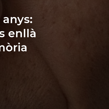
 anys:
s enllà
mòria