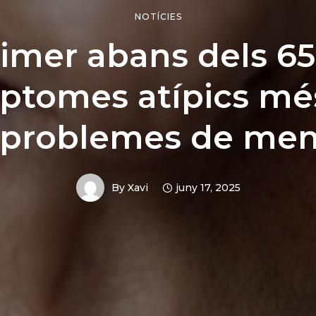
NOTÍCIES
imer abans dels 65
ptomes atípics mé
 problemes de me
By
Xavi
juny 17, 2025