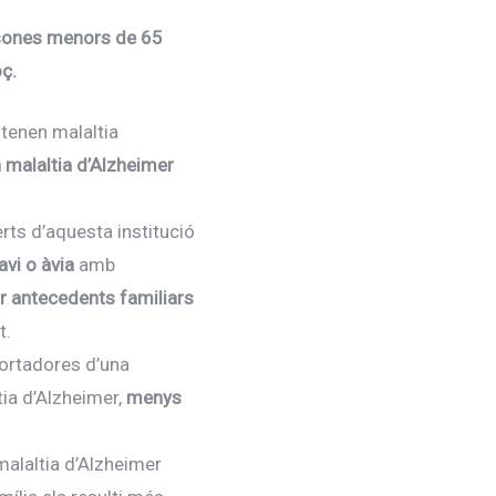
sones menors de 65
oç.
tenen malaltia
 malaltia d’Alzheimer
rts d’aquesta institució
avi o àvia
amb
ir antecedents familiars
t.
portadores d’una
tia d’Alzheimer,
menys
malaltia d’Alzheimer