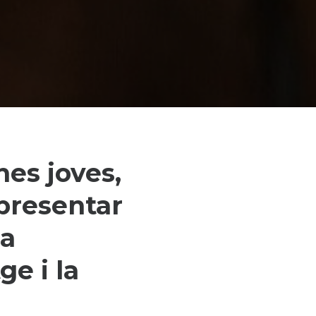
nes joves,
presentar
la
ge i la