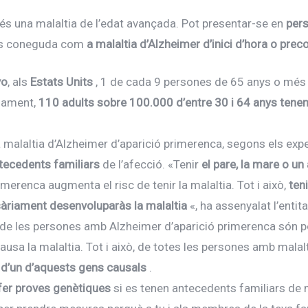
és una malaltia de l’edat avançada. Pot presentar-se en
per
 és coneguda com
a malaltia d’Alzheimer d’inici d’hora o prec
yo
, als
Estats Units
, 1 de cada 9 persones de 65 anys o més 
dament,
110 adults sobre 100.000 d’entre 30 i 64 anys tenen
la malaltia d’Alzheimer d’aparició primerenca, segons els expe
tecedents familiars
de l’afecció. «Tenir
el pare, la mare o un 
merenca augmenta el risc de tenir la malaltia. Tot i això,
ten
sàriament desenvoluparàs la malaltia
«, ha assenyalat l’entita
% de les persones amb Alzheimer d’aparició primerenca són 
usa la malaltia. Tot i això, de totes les persones amb malal
 d’un d’aquests gens causals
.
fer proves genètiques
si es tenen antecedents familiars de 