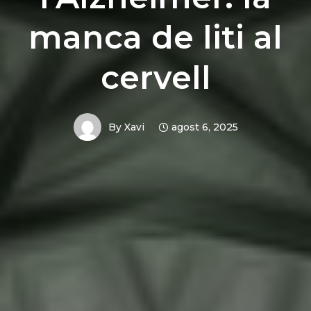
manca de liti al
cervell
By
Xavi
agost 6, 2025