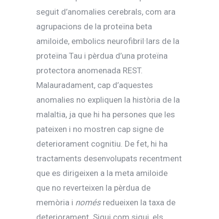
seguit d’anomalies cerebrals, com ara
agrupacions de la proteïna beta
amiloide, embolics neurofibril·lars de la
proteïna Tau i pèrdua d’una proteïna
protectora anomenada REST.
Malauradament, cap d’aquestes
anomalies no expliquen la història de la
malaltia, ja que hi ha persones que les
pateixen i no mostren cap signe de
deteriorament cognitiu. De fet, hi ha
tractaments desenvolupats recentment
que es dirigeixen a la meta amiloide
que no reverteixen la pèrdua de
memòria i
només
redueixen la taxa de
deteriorament. Sigui com sigui, els