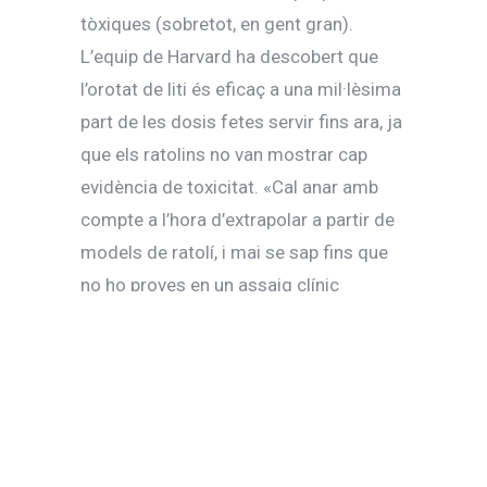
tòxiques (sobretot, en gent gran).
L’equip de Harvard ha descobert que
l’orotat de liti és eficaç a una mil·lèsima
part de les dosis fetes servir fins ara, ja
que els ratolins no van mostrar cap
evidència de toxicitat. «Cal anar amb
compte a l’hora d’extrapolar a partir de
models de ratolí, i mai se sap fins que
no ho proves en un assaig clínic
controlat en humans. Però, fins ara,
els
resultats són encoratjadors
«, ha
celebrat Yankner.
L’equip de Harvard va accedir a un banc
de teixit cerebral humà per mesurar els