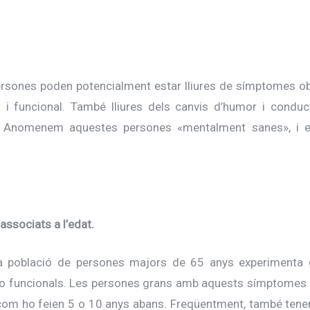
ersones poden potencialment estar lliures de símptomes ob
 i funcional. També lliures dels canvis d’humor i conduc
. Anomenem aquestes persones «mentalment sanes», i est
associats a l’edat.
a població de persones majors de 65 anys experimenta q
 i/o funcionals. Les persones grans amb aquests símptomes
om ho feien 5 o 10 anys abans. Freqüentment, també tenen