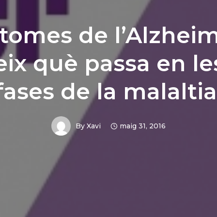
omes de l’Alzheime
ix què passa en le
fases de la malaltia
By
Xavi
maig 31, 2016