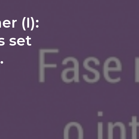
r (I):
s set
.