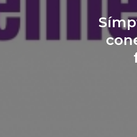
Símpt
cone