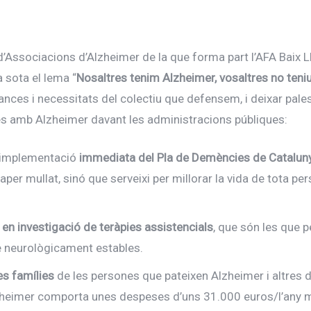
’Associacions d’Alzheimer de la que forma part l’AFA Baix L
 sota el lema “
Nosaltres tenim Alzheimer, vosaltres no ten
nces i necessitats del colectiu que defensem, i deixar palesa 
ies amb Alzheimer davant les administracions públiques:
a implementació
immediata del Pla de Demències de Catalun
aper mullat, sinó que serveixi per millorar la vida de tota 
 en investigació de teràpies assistencials
, que són les que p
e neurològicament estables.
es famílies
de les persones que pateixen Alzheimer i altres
heimer comporta unes despeses d’uns 31.000 euros/l’any mo