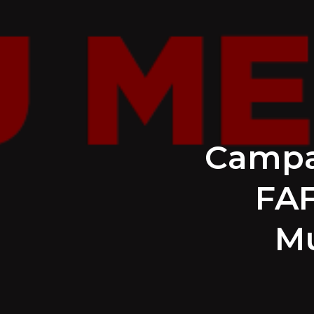
Campan
FAF
Mu