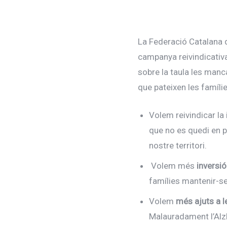
La Federació Catalana d
campanya reivindicativa
sobre la taula les manca
que pateixen les famíl
Volem reivindicar l
que no es quedi en p
nostre territori.
Volem més
inversió
famílies mantenir-s
Volem
més ajuts a l
Malauradament l’Alz