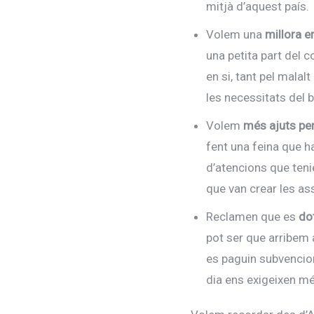
mitjà d’aquest país.
Volem una
millora e
una petita part del 
en si, tant pel malal
les necessitats del 
Volem
més ajuts per
fent una feina que h
d’atencions que tenie
que van crear les ass
Reclamen que es
do
pot ser que arribem
es paguin subvencio
dia ens exigeixen mé