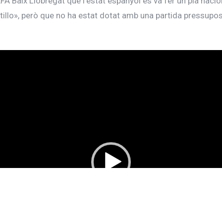
A Baix Llobregat que l’estat espanyol es va fer un plà nacion
tillo», però que no ha estat dotat amb una partida pressupost