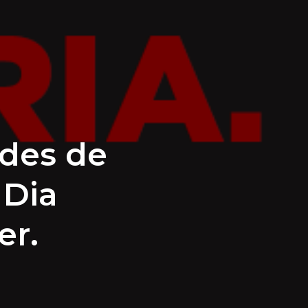
 des de
 Dia
er.