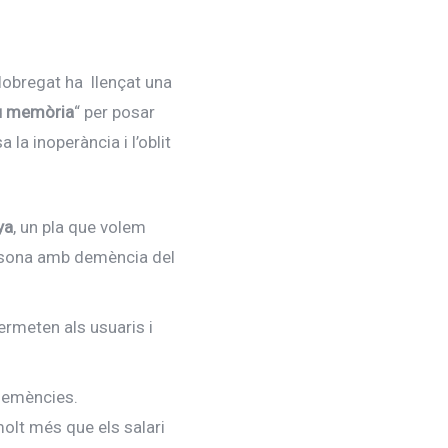
lobregat ha llençat una
iu memòria
“ per posar
la inoperància i l’oblit
ya
, un pla que volem
persona amb demència del
ermeten als usuaris i
 demències.
lt més que els salari