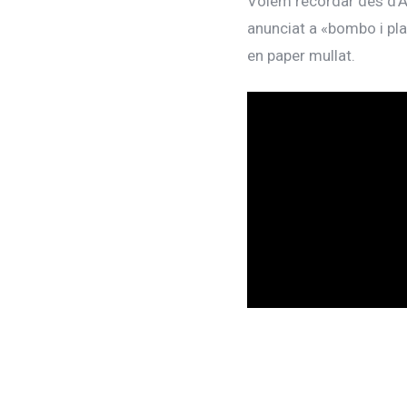
Volem recordar des d’AF
anunciat a «bombo i pla
en paper mullat.
Reproductor
de
vídeo