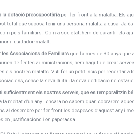
n la dotació pressupostària
per fer front a la malaltia. Els a
cost total que suposa tenir una persona malalta a casa. Ja és 
t com pels familiars. Com a societat, hem de garantir els ajut
binomi cuidador-malalt.
 les Associacions de Familiars
que fa més de 30 anys que a
aurien de fer les administracions, hem hagut de crear servei
n els nostres malalts. Vull fer un petit incís per recordar a
ociacions, sense la seva lluita i la seva dedicació no estarí
ti suficientment els nostres serveis, que es temporalitzin b
 a la meitat d’un any i encara no sabem quan cobrarem aque
ns al desembre per fer front les despeses d’aquest any i me
s en justificacions i en paperassa.