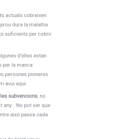
juts actuals cobreixen
prou dura la malaltia
s suficients per cobrir
lgunes d’elles estan
s per la manca
 les persones pioneres
em avui aquí.
é les subvencions
, no
st any… No pot ser que
ntre això passa cada