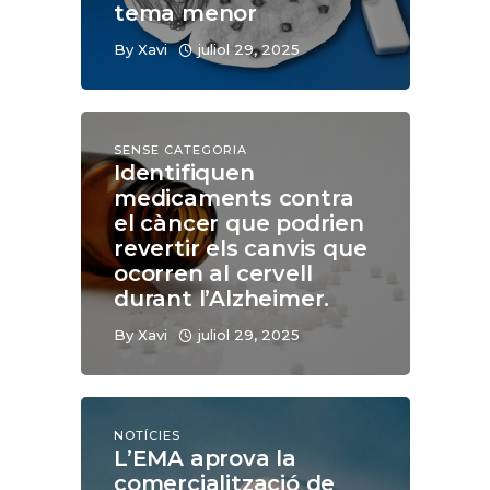
tema menor
By
Xavi
juliol 29, 2025
SENSE CATEGORIA
Identifiquen
medicaments contra
el càncer que podrien
revertir els canvis que
ocorren al cervell
durant l’Alzheimer.
By
Xavi
juliol 29, 2025
NOTÍCIES
L’EMA aprova la
comercialització de