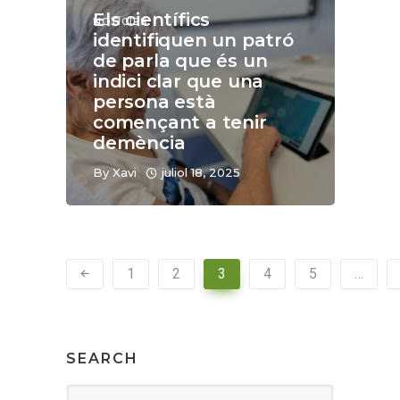
Els científics
NOTÍCIES
identifiquen un patró
de parla que és un
indici clar que una
persona està
començant a tenir
demència
By
Xavi
juliol 18, 2025
1
2
3
4
5
…
SEARCH