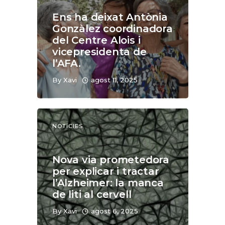
Ens ha deixat Antònia
Gonzàlez coordinadora
del Centre Alois i
vicepresidenta de
l’AFA.
By
Xavi
agost 11, 2025
NOTÍCIES
Nova via prometedora
per explicar i tractar
l’Alzheimer: la manca
de liti al cervell
By
Xavi
agost 6, 2025